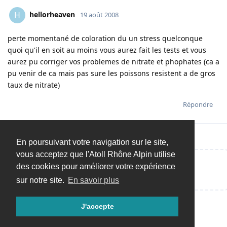
hellorheaven
H
19 août 2008
perte momentané de coloration du un stress quelconque
quoi qu'il en soit au moins vous aurez fait les tests et vous
aurez pu corriger vos problemes de nitrate et phophates (ca a
pu venir de ca mais pas sure les poissons resistent a de gros
taux de nitrate)
Répondre
En poursuivant votre navigation sur le site,
vous acceptez que l'Atoll Rhône Alpin utilise
des cookies pour améliorer votre expérience
Répondre…
sur notre site.
En savoir plus
J'accepte