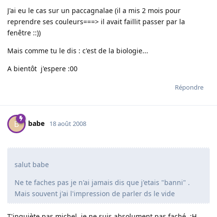
J'ai eu le cas sur un paccagnalae (il a mis 2 mois pour
reprendre ses couleurs===> il avait faillit passer par la
fenêtre ::))
Mais comme tu le dis : c'est de la biologie...
A bientôt j'espere :00
Répondre
babe
B
18 août 2008
salut babe
Ne te faches pas je n'ai jamais dis que j'etais "banni" .
Mais souvent j'ai l'impression de parler ds le vide
T'inquiète pas michel, je ne suis absolument pas faché :H,