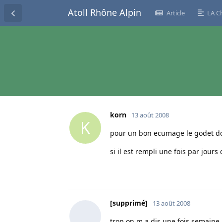
Atoll Rhône Alpin
Article
LA C
korn
13 août 2008
K
pour un bon ecumage le godet do
si il est rempli une fois par jours 
[supprimé]
13 août 2008
trop on m a dis une fois semaine