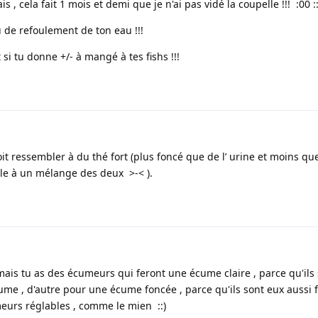
s , cela fait 1 mois et demi que je n'ai pas vidé la coupelle !!! :00 ::
 de refoulement de ton eau !!!
 si tu donne +/- à mangé à tes fishs !!!
oit ressembler à du thé fort (plus foncé que de l’ urine et moins qu
le à un mélange des deux >-< ).
 mais tu as des écumeurs qui feront une écume claire , parce qu'ils
ume , d'autre pour une écume foncée , parce qu'ils sont eux aussi 
umeurs réglables , comme le mien ::)