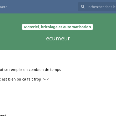
harte
Materiel, bricolage et automatisation
ecumeur
it se remplir en combien de temps
c est bien ou ca fait trop >-<
 moi