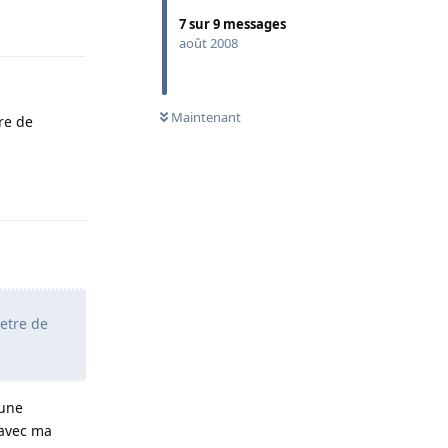
Répondre
7
sur
9
messages
août 2008
Maintenant
re de
Répondre
metre de
'une
a avec ma