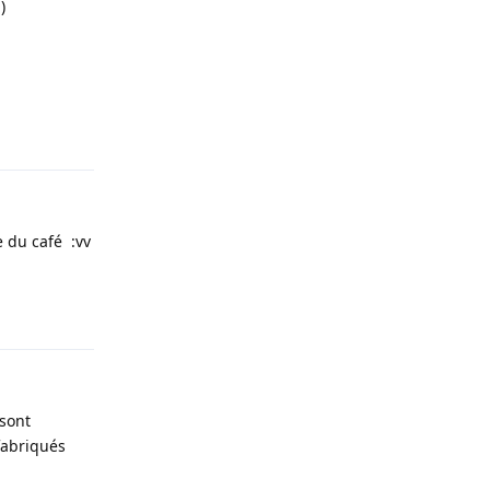
)
Répondre
e du café :vv
Répondre
 sont
fabriqués