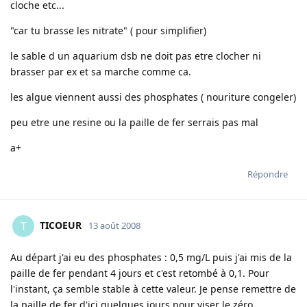
cloche etc...
"car tu brasse les nitrate" ( pour simplifier)
le sable d un aquarium dsb ne doit pas etre clocher ni
brasser par ex et sa marche comme ca.
les algue viennent aussi des phosphates ( nouriture congeler)
peu etre une resine ou la paille de fer serrais pas mal
a+
Répondre
TICOEUR
T
13 août 2008
Au départ j'ai eu des phosphates : 0,5 mg/L puis j'ai mis de la
paille de fer pendant 4 jours et c'est retombé à 0,1. Pour
l'instant, ça semble stable à cette valeur. Je pense remettre de
la paille de fer d'ici quelques jours pour viser le zéro.