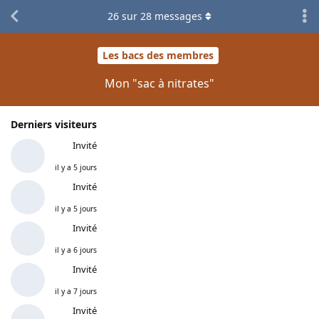
26
sur
28
messages
Les bacs des membres
Mon "sac à nitrates"
Derniers visiteurs
Invité
il y a 5 jours
Invité
il y a 5 jours
Invité
il y a 6 jours
Invité
il y a 7 jours
Invité