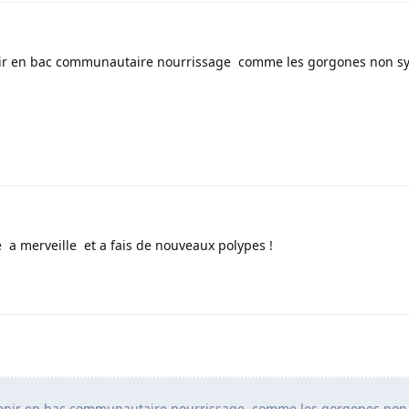
enir en bac communautaire nourrissage comme les gorgones non s
rte a merveille et a fais de nouveaux polypes !
 tenir en bac communautaire nourrissage comme les gorgones non