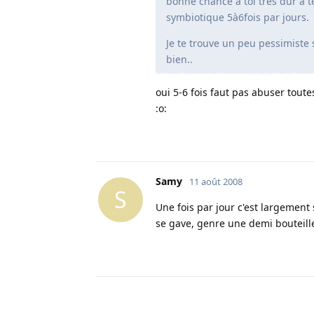
bonne chance à toi très dur à
symbiotique 5à6fois par jours.
Je te trouve un peu pessimiste 
bien..
oui 5-6 fois faut pas abuser tout
:o:
Samy
11 août 2008
S
Une fois par jour c'est largement 
se gave, genre une demi bouteille