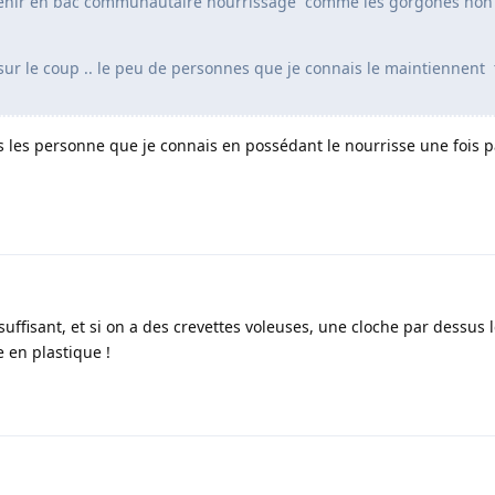
 tenir en bac communautaire nourrissage comme les gorgones non
sur le coup .. le peu de personnes que je connais le maintiennent 
es les personne que je connais en possédant le nourrisse une fois p
suffisant, et si on a des crevettes voleuses, une cloche par dessus 
 en plastique !