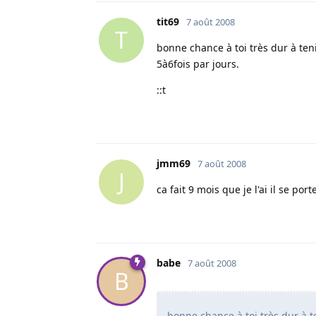
tit69
7 août 2008
T
bonne chance à toi très dur à t
5à6fois par jours.
::t
jmm69
7 août 2008
J
ca fait 9 mois que je l'ai il se po
babe
7 août 2008
B
bonne chance à toi très dur à