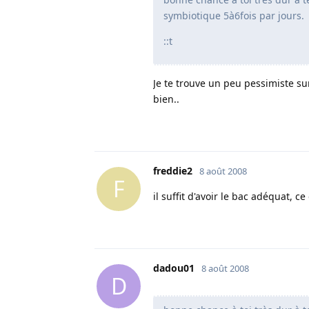
symbiotique 5à6fois par jours.
::t
Je te trouve un peu pessimiste su
bien..
freddie2
8 août 2008
F
il suffit d'avoir le bac adéquat, ce 
dadou01
8 août 2008
D