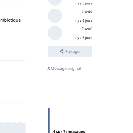
il y a 3 jours
Invité
ymbiotique
il y a 6 jours
Invité
il y a 6 jours
Répondre
Partager
Message original
Répondre
4
sur
7
messages