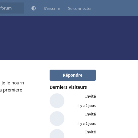
S'inscrire
Se connecter
Répondre
Je le nourri
Derniers visiteurs
 la premiere
Invité
il y a 2 jours
Invité
il y a 2 jours
Répondre
Invité