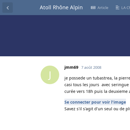
Atoll Rhône Alpin
Article
LA C
jmm69
7 août 2008
J
je possede un tubastrea, la pierr
casi tous les jours avec seringue e
curée vers 18h puis la deuxieme 
Se connecter pour voir l'image
Savez s'il s'agit d'un seul ou de