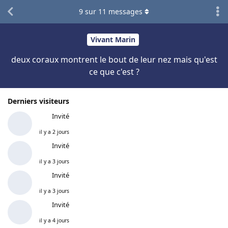
9
sur
11
messages
Vivant Marin
deux coraux montrent le bout de leur nez mais qu'est
ce que c'est ?
Derniers visiteurs
Invité
il y a 2 jours
Invité
il y a 3 jours
Invité
il y a 3 jours
Invité
il y a 4 jours