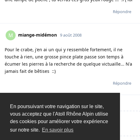
Répondre
miange-midémon
M
9 août 2008
Pour le crabe, j'en ai un qui y ressemble fortement, il ne
touche à rien, une grosse pince plate passe son temps à
écumer les pierres à la recherche de quelque victuaille... N'a
jamais fait de bêtises ::)
Répondre
En poursuivant votre navigation sur le site,
vous acceptez que l'Atoll Rhône Alpin utilise
des cookies pour améliorer votre expérience
Répondre…
sur notre site.
En savoir plus