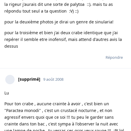
la rigeur j'aurais dit une sorte de palytoa ::). mais tu as
répondu tout seul a ta question :V) ::)
pour la deuxième photos je dirai un genre de sinularia!
pour la troisième et bien j'ai deux crabe identique que j'ai
repérer il semble etre inofensif, mais attend d'autres avis la
dessus
Répondre
[supprimé]
9 août 2008
Lu
Pour ton crabe , aucune crainte à avoir , c'est bien un
"Paractea monodi" , c'est un crustacé nocturne , et non
agressif envers quoi que ce soi !!! tu peu le garder sans
crainte dans ton bac , c'est sympa à l'observer la nuit avec
une lampe de poche , tu verras ces gros yeux rouge !!! :P( lol