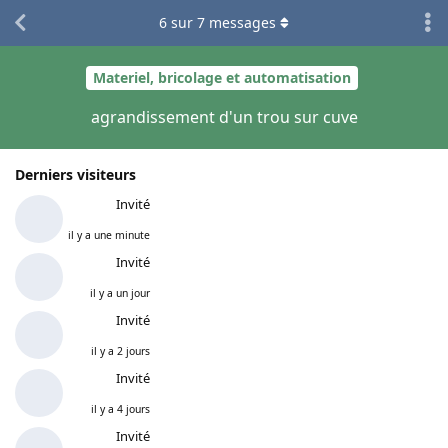
6
sur
7
messages
Materiel, bricolage et automatisation
agrandissement d'un trou sur cuve
Derniers visiteurs
Invité
il y a une minute
Invité
il y a un jour
Invité
il y a 2 jours
Invité
il y a 4 jours
Invité