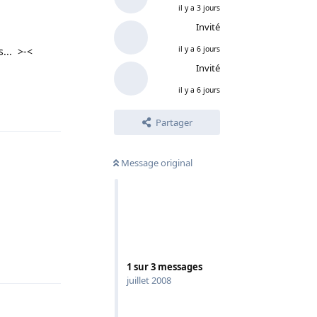
il y a 3 jours
Invité
il y a 6 jours
... >-<
Invité
il y a 6 jours
Répondre
Partager
Message original
Répondre
1
sur
3
messages
juillet 2008