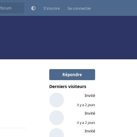
S'inscrire
Se connecter
Répondre
Derniers visiteurs
Invité
il y a 2 jours
Invité
Répondre
il y a 2 jours
Invité