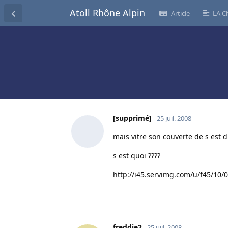
Atoll Rhône Alpin
Article
LA C
[supprimé]
25 juil. 2008
mais vitre son couverte de s est d
s est quoi ????
http://i45.servimg.com/u/f45/10/
freddie2
25 juil. 2008