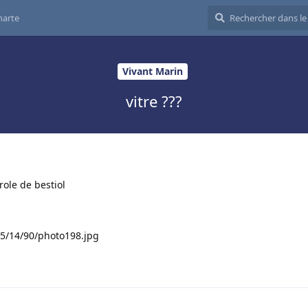
harte
Vivant Marin
vitre ???
role de bestiol
05/14/90/photo198.jpg