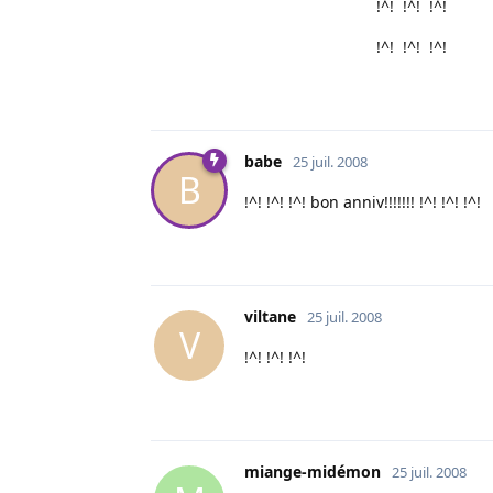
!^! !^! !^!
!^! !^! !^!
babe
25 juil. 2008
B
!^! !^! !^! bon anniv!!!!!!! !^! !^! !^!
viltane
25 juil. 2008
V
!^! !^! !^!
miange-midémon
25 juil. 2008