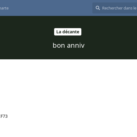
harte
La décante
bon anniv
73