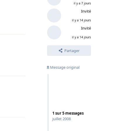
il y a 7 jours
Invité
il y a 14 jours
Répondre
Invité
il y a 14 jours
Partager
Répondre
Message original
Répondre
1
sur
5
messages
juillet 2008