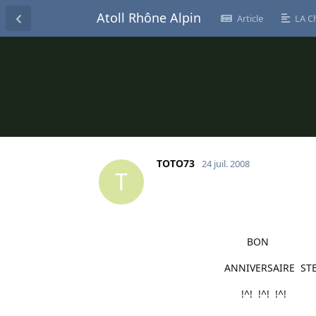
Atoll Rhône Alpin
Article
LA C
TOTO73
24 juil. 2008
T
BON
ANNIVERSAIRE STEF
!^! !^! !^!