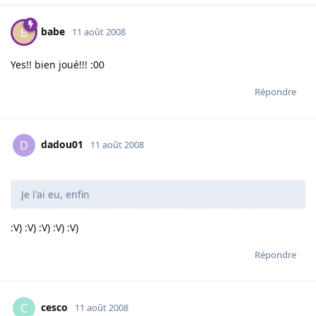
babe
B
11 août 2008
Yes!! bien joué!!! :00
Répondre
dadou01
D
11 août 2008
Je l'ai eu, enfin
:V) :V) :V) :V) :V)
Répondre
cesco
C
11 août 2008