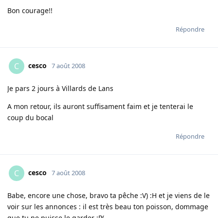
Bon courage!!
Répondre
cesco
C
7 août 2008
Je pars 2 jours à Villards de Lans
A mon retour, ils auront suffisament faim et je tenterai le
coup du bocal
Répondre
cesco
C
7 août 2008
Babe, encore une chose, bravo ta pêche :V) :H et je viens de le
voir sur les annonces : il est très beau ton poisson, dommage
que tu ne puisse le garder :P(