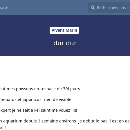
harte
Vivant Marin
dur dur
out mes poissons en l'espace de 3/4 jours
hepatus et japonicus rien de visible
rt je ne sait a kel saint me vouez !!!!!
on aquarium depuis 3 semaine environs je debut le bac il est en e
i!!!