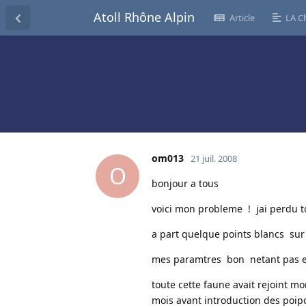
Atoll Rhône Alpin
Article
LA C
om013
21 juil. 2008
O
bonjour a tous
voici mon probleme ! jai perdu t
a part quelque points blancs sur 
mes paramtres bon netant pas expe
toute cette faune avait rejoint m
mois avant introduction des poipo