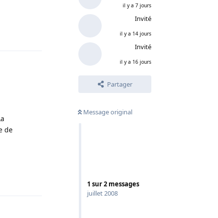
il y a 7 jours
Invité
Répondre
il y a 14 jours
Invité
il y a 16 jours
Partager
Message original
La
e de
Répondre
1
sur
2
messages
juillet 2008