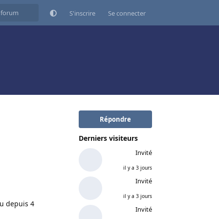
S'inscrire
Se connecter
Répondre
Derniers visiteurs
Invité
il y a 3 jours
Invité
il y a 3 jours
au depuis 4
Invité