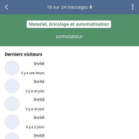
18
sur
24
messages
Materiel, bricolage et automatisation
osmolateur
Derniers visiteurs
Invité
il y a une heure
Invité
il y a un jour
Invité
il y a un jour
Invité
il y a 2 jours
Invité