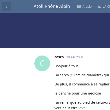
Atoll Rhône Alpin
Article
LA C
cesco
19 juil. 2008
C
Bonjour à tous,
j'ai sarco (10 cm de diamètre) qui
De plus, il commence à se replier 
Je penche pour une nécrose
J'ai remarqué au pied de celui-ci
vers peut être?????