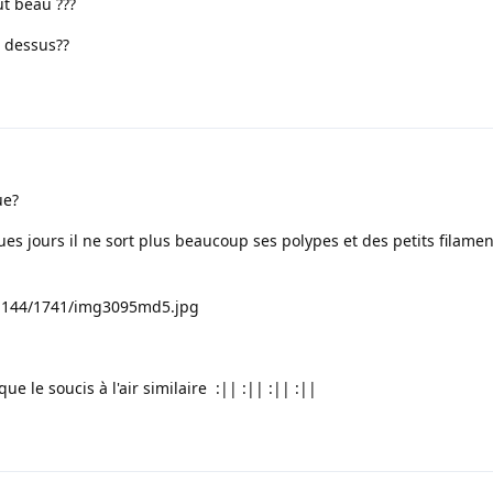
ut beau ???
e dessus??
ue?
ues jours il ne sort plus beaucoup ses polypes et des petits filamen
mg144/1741/img3095md5.jpg
e le soucis à l'air similaire :|| :|| :|| :||