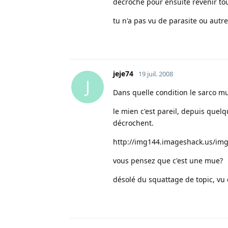
décroche pour ensuite revenir to
tu n'a pas vu de parasite ou autr
jeje74
19 juil. 2008
J
Dans quelle condition le sarco m
le mien c'est pareil, depuis quelq
décrochent.
http://img144.imageshack.us/i
vous pensez que c'est une mue?
désolé du squattage de topic, vu qu