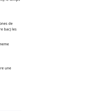
zones de
e bac) les
t meme
ire une
Répondre