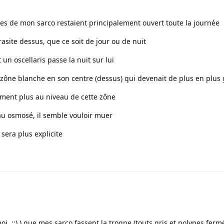
pes de mon sarco restaient principalement ouvert toute la journée
asite dessus, que ce soit de jour ou de nuit
 un oscellaris passe la nuit sur lui
ne zône blanche en son centre (dessus) qui devenait de plus en plus
ement plus au niveau de cette zône
au osmosé, il semble vouloir muer
sera plus explicite
oi ::) ) que mes sarco fassent la trogne (touts gris et polypes ferm