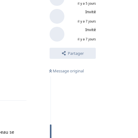
il y a 5 jours
Invité
il y a 7 jours
Invité
il y a 7 jours
Partager
Message original
Répondre
peau se