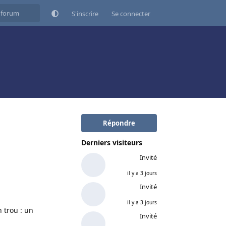
S'inscrire
Se connecter
Répondre
Derniers visiteurs
Invité
il y a 3 jours
Invité
il y a 3 jours
 trou : un
Invité