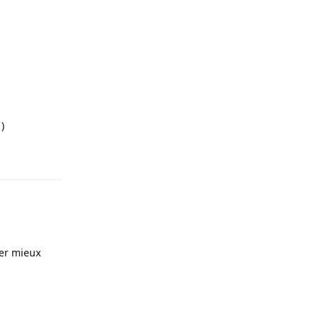
)
Répondre
ler mieux