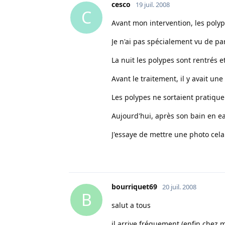
cesco
19 juil. 2008
C
Avant mon intervention, les poly
Je n'ai pas spécialement vu de par
La nuit les polypes sont rentrés et
Avant le traitement, il y avait u
Les polypes ne sortaient pratiqu
Aujourd'hui, après son bain en e
J'essaye de mettre une photo cela 
bourriquet69
20 juil. 2008
B
salut a tous
il arrive fréquement (enfin chez m