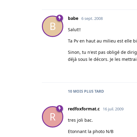
babe
6 sept. 2008
B
Salut!!
Ta Pv en haut au milieu est elle b
Sinon, tu n'est pas obligé de diri
déjà sous le décors. Je les mettra
10 MOIS
PLUS TARD
redfoxformat.c
16 juil. 2009
R
tres joli bac.
Etonnant la photo N/B