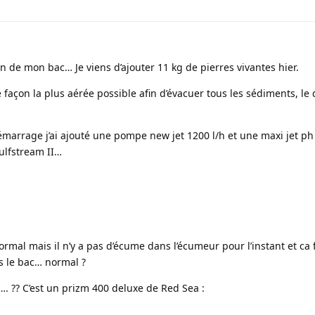
n de mon bac… Je viens d’ajouter 11 kg de pierres vivantes hier.
e façon la plus aérée possible afin d’évacuer tous les sédiments, le 
marrage j’ai ajouté une pompe new jet 1200 l/h et une maxi jet ph 
gulfstream II…
 normal mais il n’y a pas d’écume dans l’écumeur pour l’instant et ca 
ns le bac… normal ?
…. ?? C’est un prizm 400 deluxe de Red Sea :