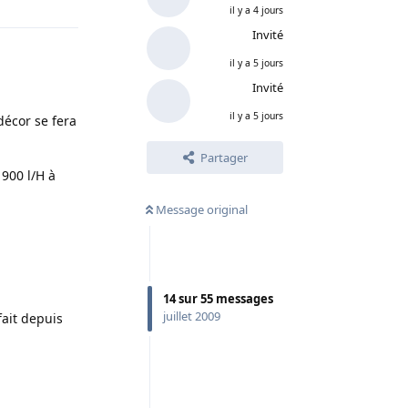
il y a 4 jours
Invité
il y a 5 jours
Invité
il y a 5 jours
décor se fera
Partager
900 l/H à
Message original
14
sur
55
messages
juillet 2009
fait depuis