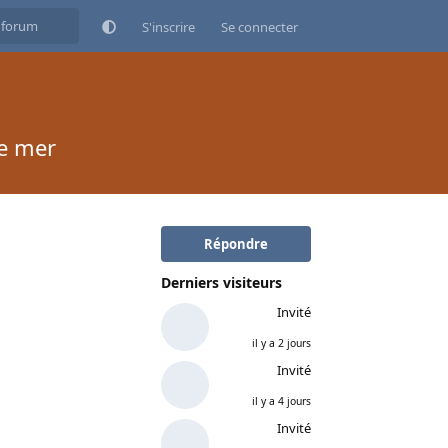
S'inscrire
Se connecter
e mer
Répondre
Derniers visiteurs
Invité
il y a 2 jours
Invité
il y a 4 jours
Invité
Répondre