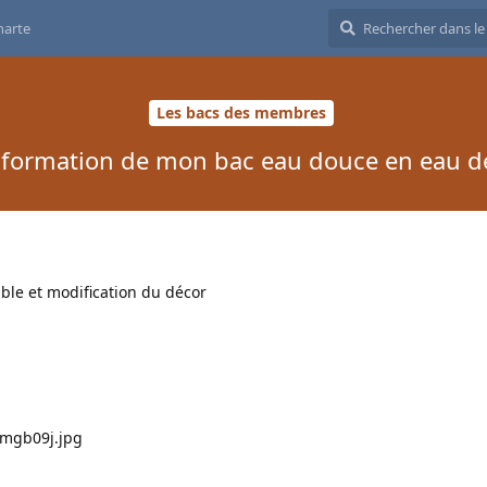
harte
Les bacs des membres
sformation de mon bac eau douce en eau d
ble et modification du décor
lmgb09j.jpg