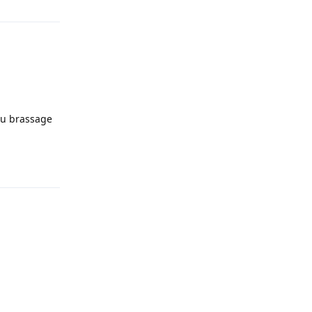
 du brassage
Répondre