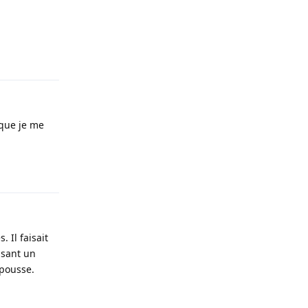
Répondre
 que je me
Répondre
 Il faisait
isant un
 pousse.