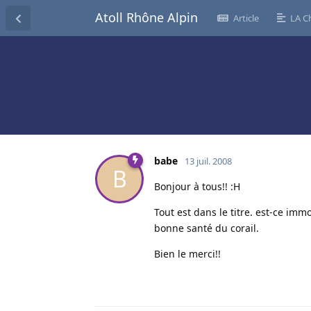
Atoll Rhône Alpin
Article
LA C
babe
13 juil. 2008
B
Bonjour à tous!! :H
Tout est dans le titre. est-ce imm
bonne santé du corail.
Bien le merci!!