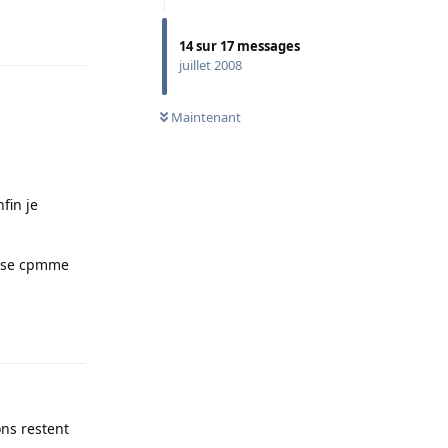
Répondre
14
sur
17
messages
juillet 2008
Maintenant
fin je
hose cpmme
Répondre
ons restent