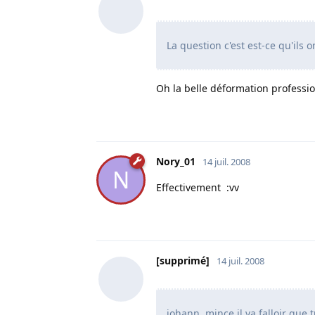
La question c'est est-ce qu'ils
Oh la belle déformation professio
Nory_01
14 juil. 2008
N
Effectivement :vv
[supprimé]
14 juil. 2008
johann, mince il va falloir que tu 