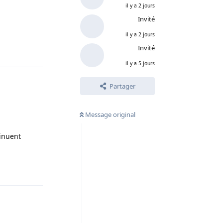
il y a 2 jours
Invité
il y a 2 jours
Invité
Répondre
il y a 5 jours
Partager
Message original
tinuent
Répondre