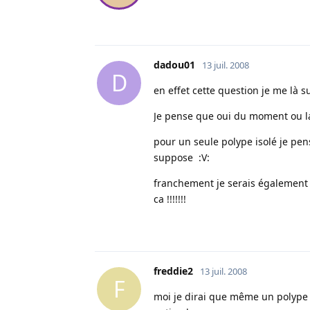
dadou01
13 juil. 2008
D
en effet cette question je me là s
Je pense que oui du moment ou l
pour un seule polype isolé je pens
suppose :V:
franchement je serais également 
ca !!!!!!!
freddie2
13 juil. 2008
F
moi je dirai que même un polype e