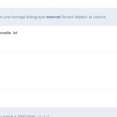
 ont une horloge biologique
internet
faisant dépérir la colonie.
nnelle lol
passe a 2000 litres. ::) ::) ::)