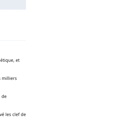
Répondre
étique, et
 milliers
e de
é les clef de
Répondre