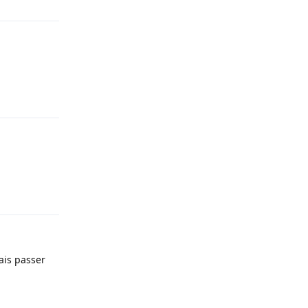
Répondre
Répondre
ais passer
Répondre