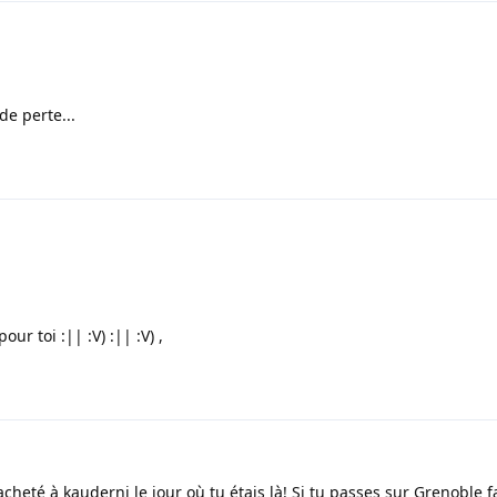
de perte...
ur toi :|| :V) :|| :V) ,
acheté à kauderni le jour où tu étais là! Si tu passes sur Grenoble f