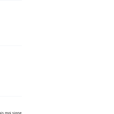
Répondre
Répondre
ais moi signe