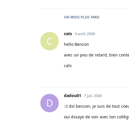
UN MOIS
PLUS TARD
cats
6 août 2008
C
hello Benzon
avec un peu de retard, bien con
cats
dadou01
7 juil. 2008
D
::t dsl benzon, je suis de tout coeur
oui éssaye de voir avec ton collè