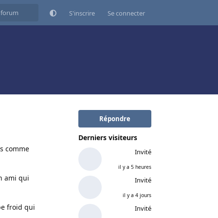
S'inscrire
Se connecter
Répondre
Derniers visiteurs
ais comme
Invité
il y a 5 heures
un ami qui
Invité
il y a 4 jours
pe froid qui
Invité