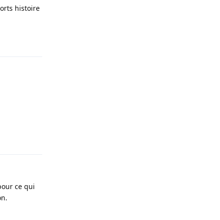
orts histoire
Répondre
Répondre
pour ce qui
on.
Répondre