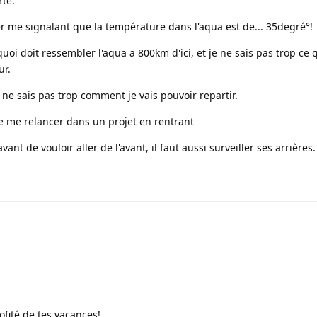
rte.
r me signalant que la température dans l'aqua est de... 35degré°!
uoi doit ressembler l'aqua a 800km d'ici, et je ne sais pas trop ce q
ur.
ne sais pas trop comment je vais pouvoir repartir.
 de me relancer dans un projet en rentrant
nt de vouloir aller de l'avant, il faut aussi surveiller ses arrières.
fité de tes vacances!