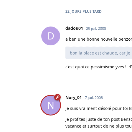
22 JOURS
PLUS TARD
dadou01
29 juil. 2008
D
a ben une bonne nouvelle benzon t
bon la place est chaude, car j
c'est quoi ce pessimisme yves !! :
Nory_01
7 juil. 2008
N
Je suis vraiment désolé pour toi 
Je profites juste de ton post Ben
vacance et surtout de ne plus to