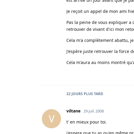
est arrivé un jour avant que je pa
Je reçoit un appel de mon ami hie
Pas la peine de vous expliquer a q
retrouver de vivant d'ici mon reto
Cela m'a complètement abattu, je 
J'espère juste retrouver la force
Cela m'aura au moins montré qu'ava
22 JOURS
PLUS TARD
viltane
29 juil. 2008
V
t' en mieux pour toi.
j'espere que tu as qu'en même pro