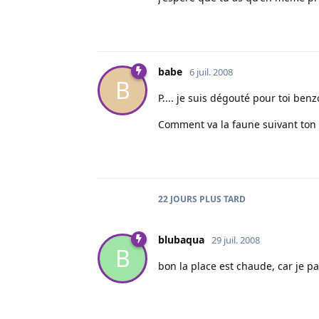
babe
6 juil. 2008
B
P.... je suis dégouté pour toi benz
Comment va la faune suivant ton 
22 JOURS
PLUS TARD
blubaqua
29 juil. 2008
B
bon la place est chaude, car je p