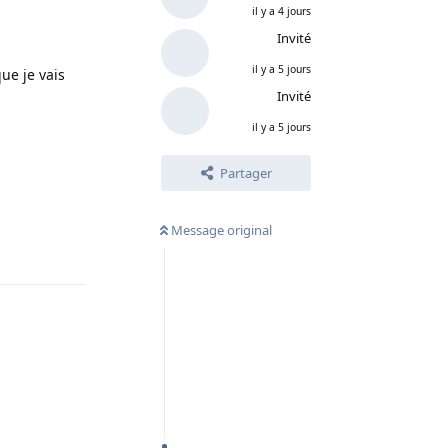
il y a 4 jours
Invité
il y a 5 jours
ue je vais
Invité
il y a 5 jours
Partager
Message original
Répondre