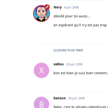
Nory
6 juil. 2008
désolé pour toi aussi...
en espérant qu'il n'y est pas trop 
22 JOURS
PLUS TARD
xellou
29 juil. 2008
X
bon est bien je suis bien content po
benzon
29 juil. 2008
B
Babe, c'est le sériato calendrium 