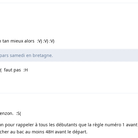
an mieux alors :V) :V) :V)
e pars samedi en bretagne.
P( faut pas :H
Benzon. :S(
zon pour rappeler à tous les débutants que la règle numéro 1 avant
ucher au bac au moins 48H avant le départ.