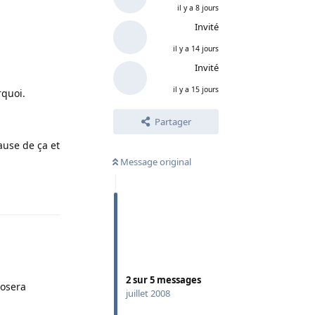
il y a 8 jours
Invité
il y a 14 jours
Invité
il y a 15 jours
rquoi.
Partager
ause de ça et
Message original
Répondre
2
sur
5
messages
posera
juillet 2008