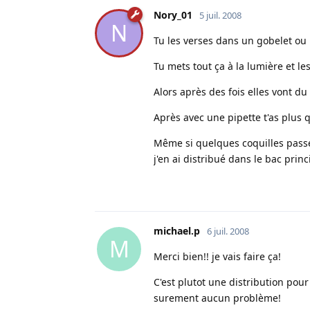
Nory_01
5 juil. 2008
N
Tu les verses dans un gobelet ou
Tu mets tout ça à la lumière et le
Alors après des fois elles vont du 
Après avec une pipette t'as plus q
Même si quelques coquilles passen
j'en ai distribué dans le bac princi
michael.p
6 juil. 2008
M
Merci bien!! je vais faire ça!
C'est plutot une distribution pou
surement aucun problème!