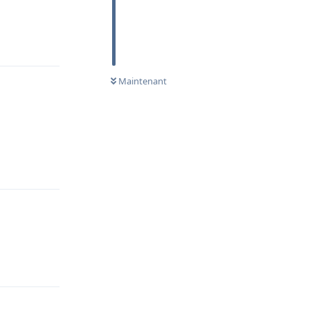
Répondre
Maintenant
Répondre
Répondre