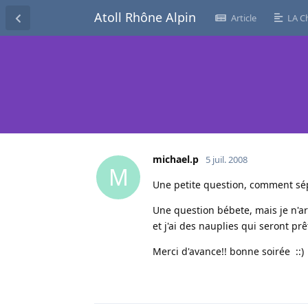
Atoll Rhône Alpin
Article
LA C
michael.p
5 juil. 2008
M
Une petite question, comment sép
Une question bébete, mais je n'ar
et j'ai des nauplies qui seront pr
Merci d'avance!! bonne soirée ::)