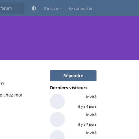
S'inscrire
Se connecter
Répondre
a??
Derniers visiteurs
de chez moi
Invité
il y a 4 jours
Invité
il y a 7 jours
Répondre
Invité