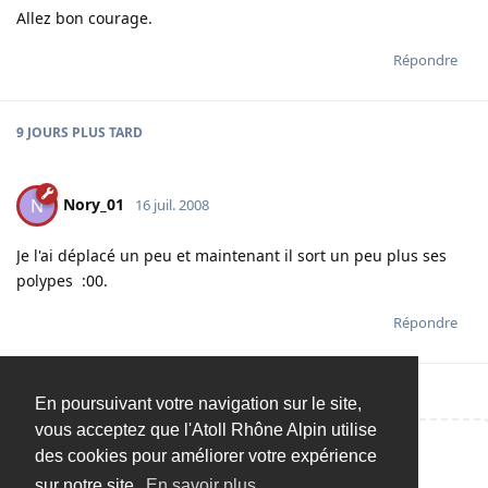
Allez bon courage.
Répondre
9 JOURS
PLUS TARD
Nory_01
N
16 juil. 2008
Je l'ai déplacé un peu et maintenant il sort un peu plus ses
polypes :00.
Répondre
En poursuivant votre navigation sur le site,
vous acceptez que l'Atoll Rhône Alpin utilise
des cookies pour améliorer votre expérience
Répondre…
sur notre site.
En savoir plus