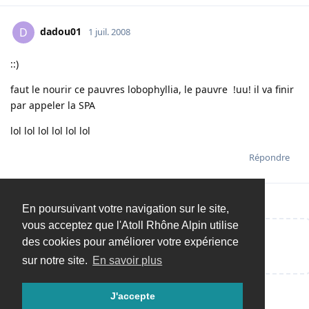
dadou01
D
1 juil. 2008
::)
faut le nourir ce pauvres lobophyllia, le pauvre !uu! il va finir
par appeler la SPA
lol lol lol lol lol lol
Répondre
En poursuivant votre navigation sur le site,
vous acceptez que l'Atoll Rhône Alpin utilise
des cookies pour améliorer votre expérience
Répondre…
sur notre site.
En savoir plus
J'accepte