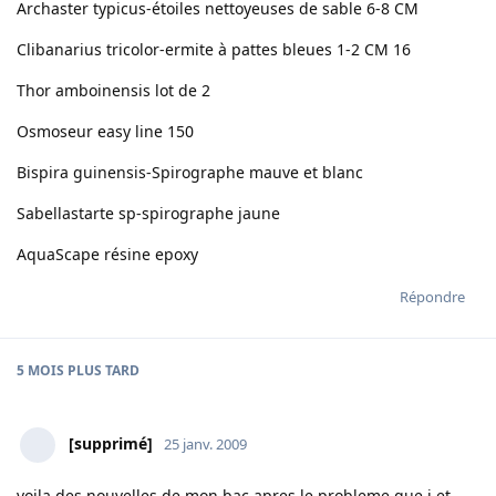
Archaster typicus-étoiles nettoyeuses de sable 6-8 CM
Clibanarius tricolor-ermite à pattes bleues 1-2 CM 16
Thor amboinensis lot de 2
Osmoseur easy line 150
Bispira guinensis-Spirographe mauve et blanc
Sabellastarte sp-spirographe jaune
AquaScape résine epoxy
Répondre
5 MOIS
PLUS TARD
[supprimé]
25 janv. 2009
voila des nouvelles de mon bac apres le probleme que j et