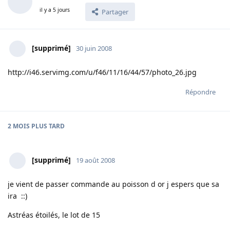
il y a 5 jours
Partager
[supprimé]
30 juin 2008
http://i46.servimg.com/u/f46/11/16/44/57/photo_26.jpg
Répondre
2 MOIS
PLUS TARD
[supprimé]
19 août 2008
je vient de passer commande au poisson d or j espers que sa
ira ::)
Astréas étoilés, le lot de 15