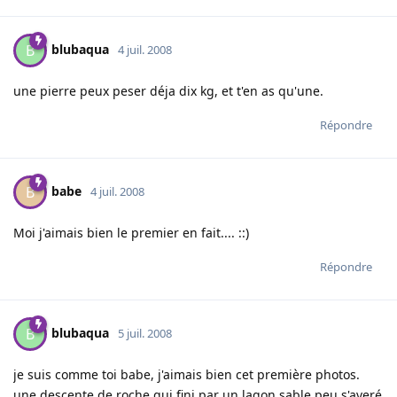
blubaqua
B
4 juil. 2008
une pierre peux peser déja dix kg, et t'en as qu'une.
Répondre
babe
B
4 juil. 2008
Moi j'aimais bien le premier en fait.... ::)
Répondre
blubaqua
B
5 juil. 2008
je suis comme toi babe, j'aimais bien cet première photos.
une descente de roche qui fini par un lagon sable peu s'averé