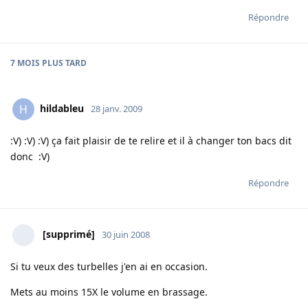
Répondre
7 MOIS
PLUS TARD
hildableu
H
28 janv. 2009
:V) :V) :V) ça fait plaisir de te relire et il à changer ton bacs dit
donc :V)
Répondre
[supprimé]
30 juin 2008
Si tu veux des turbelles j'en ai en occasion.
Mets au moins 15X le volume en brassage.