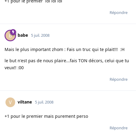
+1 pour le premier lol lol lol
Répondre
babe
B
5 juil. 2008
Mais le plus important zhom : Fais un truc qui te plait!!! :H
le but n'est pas de nous plaire...fais TON décors, celui que tu
veux!! :00
Répondre
viltane
V
5 juil. 2008
+1 pour le premier mais purement perso
Répondre