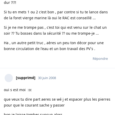
dur ?!?!
Si tu en mets 1 ou 2 c'est bon , par contre si tu te lance dans
de la foret vierge marine là oui le RAC est conseillé ...
Si je ne me trompe pas , c'est toi qui est venu sur le chat un
soir ?? Tu bosses dans la sécurité ?? ou me trompe-je ...
Ha , un autre petit truc , aères un peu ton décor pour une
bonne circulation de l'eau et un bon travail des PV`s .
Répondre
[supprimé]
30 juin 2008
oui s est moi :o:
que veux tu dire part aeres se wé j et espacer plus les pierres
pour que le courant sache y passer
bon je laisse tomber sunsun alors