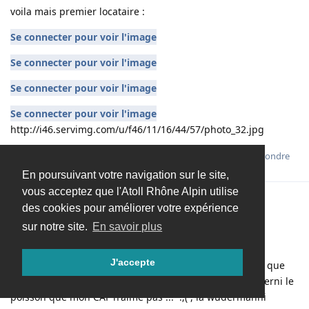
voila mais premier locataire :
Se connecter pour voir l'image
Se connecter pour voir l'image
Se connecter pour voir l'image
Se connecter pour voir l'image
http://i46.servimg.com/u/f46/11/16/44/57/photo_32.jpg
Répondre
En poursuivant votre navigation sur le site,
vous acceptez que l'Atoll Rhône Alpin utilise
[supprimé]
18 juil. 2008
des cookies pour améliorer votre expérience
sur notre site.
En savoir plus
Salut
J'accepte
Halala la mode des némo ^^ , le flavenscens le poisson que
j'aime bien , il est squelletique comme moi ::) , le cauderni le
poisson que mon CAF n'aime pas ... :;( , la wudermanni