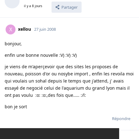
il y a 8 jours
Partager
xellou
X
27 juin 2008
bonjour,
enfin une bonne nouvelle :V) :V) :V)
je viens de m'aperçevoir que des sites les proposes de
nouveau, poisson d'or ou nosybe import , enfin les revoila moi
qui voulais un sohal depuis le temps que j'attend, j' avais
essayé de negocié celui de l'aquarium du grand lyon mais il
ont pas voulu :o: :o:,des fois que..... :/l:
bon je sort
Répondre