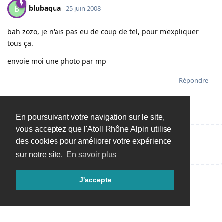
blubaqua
B
25 juin 2008
bah zozo, je n'ais pas eu de coup de tel, pour m'expliquer
tous ça.
envoie moi une photo par mp
Répondre
En poursuivant votre navigation sur le site,
vous acceptez que l'Atoll Rhône Alpin utilise
des cookies pour améliorer votre expérience
Répondre…
sur notre site.
En savoir plus
J'accepte