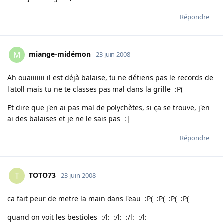
Répondre
miange-midémon
M
23 juin 2008
Ah ouaiiiiiii il est déjà balaise, tu ne détiens pas le records de
l'atoll mais tu ne te classes pas mal dans la grille :P(
Et dire que j'en ai pas mal de polychètes, si ça se trouve, j'en
ai des balaises et je ne le sais pas :|
Répondre
TOTO73
T
23 juin 2008
ca fait peur de metre la main dans l'eau :P( :P( :P( :P(
quand on voit les bestioles :/l: :/l: :/l: :/l: