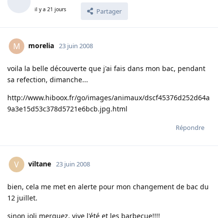
il y a 21 jours
Partager
morelia
M
23 juin 2008
voila la belle découverte que j'ai fais dans mon bac, pendant
sa refection, dimanche...
http://www.hiboox.fr/go/images/animaux/dscf4537
6d252d64a
9a3e15d53c378d5721e6bcb.jpg.html
Répondre
viltane
V
23 juin 2008
bien, cela me met en alerte pour mon changement de bac du
12 juillet.
sinon joli merguez, vive l'été et les barbecue!!!!