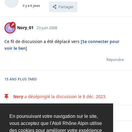
il y a 6 jours
Partager
Nory_01
N
23 juin 2008
Ce fil de discussion a été déplacé vers [
Se connecter pour
voir le lien
]
Répondre
15 ANS
PLUS TARD
Nory
a désépinglé la discussion le
8 déc. 2023
.
En poursuivant votre navigation sur le site,
vous acceptez que l'Atoll Rhône Alpin utilise
des cookies pour améliorer votre expérience
Répondre…