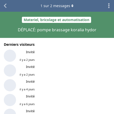
1
sur
2
messages
Materiel, bricolage et automatisation
DÉPLACÉ: pompe brassage koralia hydor
Derniers visiteurs
Invité
il y a 2 jours
Invité
il y a 2 jours
Invité
il y a 4 jours
Invité
il y a 6 jours
Invité