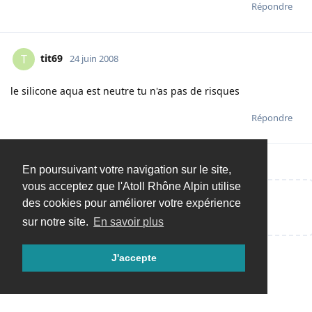
Répondre
tit69
T
24 juin 2008
le silicone aqua est neutre tu n'as pas de risques
Répondre
En poursuivant votre navigation sur le site,
vous acceptez que l'Atoll Rhône Alpin utilise
des cookies pour améliorer votre expérience
Répondre…
sur notre site.
En savoir plus
J'accepte