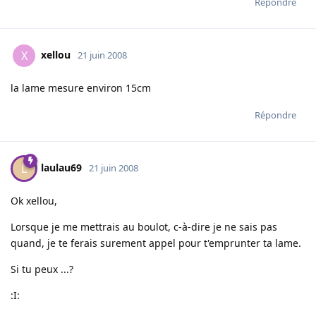
Répondre
xellou
X
21 juin 2008
la lame mesure environ 15cm
Répondre
laulau69
L
21 juin 2008
Ok xellou,
Lorsque je me mettrais au boulot, c-à-dire je ne sais pas
quand, je te ferais surement appel pour t'emprunter ta lame.
Si tu peux ...?
:I: