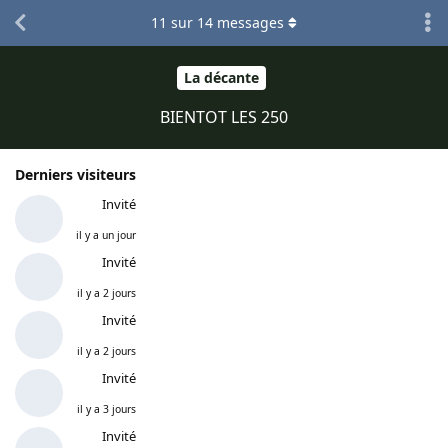
11
sur
14
messages
La décante
BIENTOT LES 250
Derniers visiteurs
Invité
il y a un jour
Invité
il y a 2 jours
Invité
il y a 2 jours
Invité
il y a 3 jours
Invité