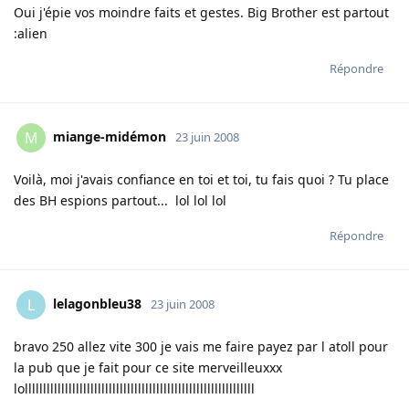
Oui j'épie vos moindre faits et gestes. Big Brother est partout
:alien
Répondre
miange-midémon
M
23 juin 2008
Voilà, moi j'avais confiance en toi et toi, tu fais quoi ? Tu place
des BH espions partout... lol lol lol
Répondre
lelagonbleu38
L
23 juin 2008
bravo 250 allez vite 300 je vais me faire payez par l atoll pour
la pub que je fait pour ce site merveilleuxxx
lolllllllllllllllllllllllllllllllllllllllllllllllllllllllllllllll