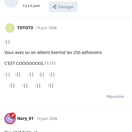
il y a 6 jours
Partager
TOTO73
T
19 juin 2008
:||
Vous avez vu on atteint bientot les 250 adhesions
C'EST COOOOOOOL ! ! ! ! !
:|| :|| :|| :|| :||
:|| :|| :|| :||
Répondre
Nory_01
N
19 juin 2008