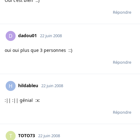
Oui c'est bien ::)
Répondre
dadou01
D
22 juin 2008
oui oui plus que 3 personnes ::)
Répondre
hildableu
H
22 juin 2008
:|| :|| génial :x:
Répondre
TOTO73
T
22 juin 2008