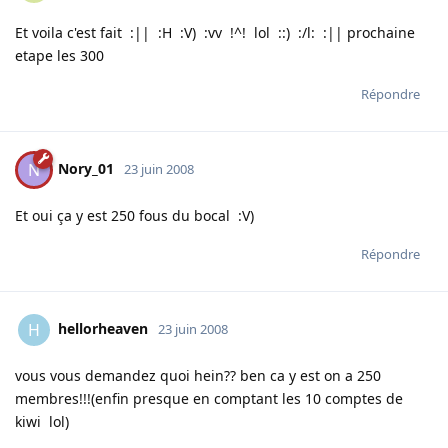
Et voila c'est fait :|| :H :V) :vv !^! lol ::) :/l: :|| prochaine
etape les 300
Répondre
Nory_01
N
23 juin 2008
Et oui ça y est 250 fous du bocal :V)
Répondre
hellorheaven
H
23 juin 2008
vous vous demandez quoi hein?? ben ca y est on a 250
membres!!!(enfin presque en comptant les 10 comptes de
kiwi lol)