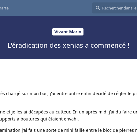
harte
Vivant Marin
L'éradication des xenias a commencé !
s chargé sur mon bac, j'ai entre autre enfin décidé de régler le 
une et je les ai décapées au cutteur. En un après midi j'ai du faire u
upports à boutures qui étaient envahi.
ination j'ai fais une sorte de mini faille entre le bloc de pierres 