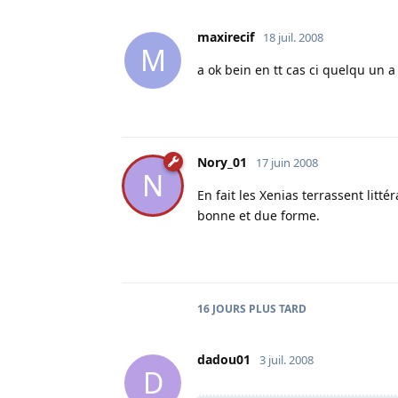
maxirecif
18 juil. 2008
M
a ok bein en tt cas ci quelqu un 
Nory_01
17 juin 2008
N
En fait les Xenias terrassent litt
bonne et due forme.
16 JOURS
PLUS TARD
dadou01
3 juil. 2008
D