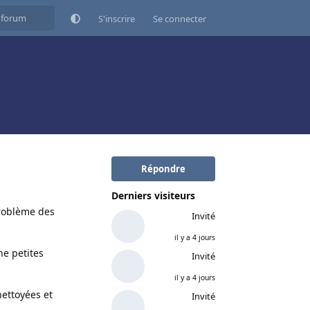
S'inscrire
Se connecter
Répondre
Derniers visiteurs
problème des
Invité
il y a 4 jours
ne petites
Invité
il y a 4 jours
nettoyées et
Invité