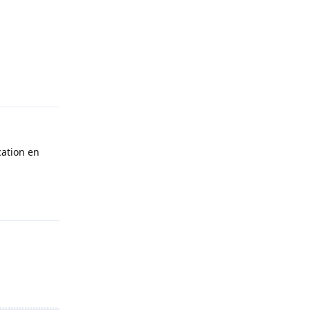
Répondre
cation en
Répondre