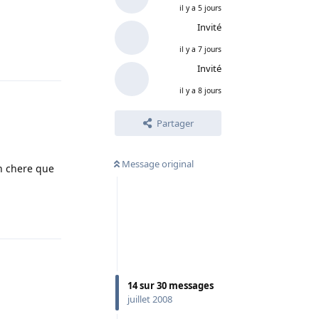
il y a 5 jours
Invité
il y a 7 jours
Répondre
Invité
il y a 8 jours
Partager
Message original
in chere que
Répondre
14
sur
30
messages
juillet 2008