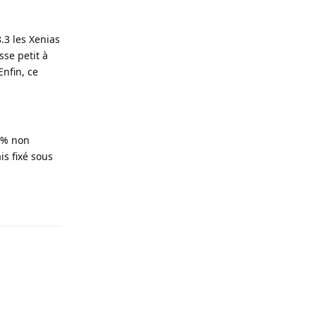
.3 les Xenias
sse petit à
Enfin, ce
30% non
is fixé sous
Répondre