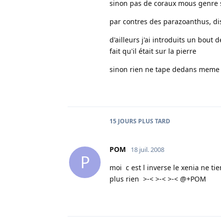
sinon pas de coraux mous genre si
par contres des parazoanthus, d
d'ailleurs j'ai introduits un bout 
fait qu'il était sur la pierre
sinon rien ne tape dedans meme p
15 JOURS
PLUS TARD
POM
18 juil. 2008
P
moi c est l inverse le xenia ne ti
plus rien >-< >-< >-< @+POM