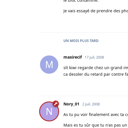
le bloc contaminé.
Je vais essayé de prendre des phot
UN MOIS
PLUS TARD
maxirecif
17 juil. 2008
M
slt kiwi regarde chez un grand im
ca desoler du retard par contre fa
Nory_01
2 juil. 2008
N
As tu pu voir finalement avec ta
Mais es tu sûr que tu n'as pas un