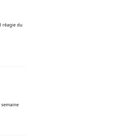
il réagie du
Répondre
ne semaine
Répondre