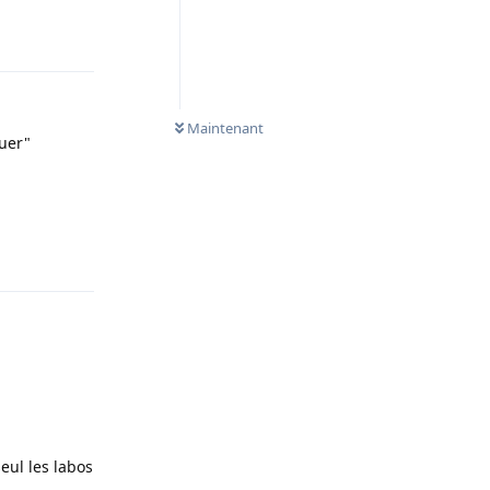
Répondre
Maintenant
quer"
Répondre
eul les labos