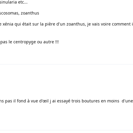
nularia etc...
iscosomas, zoanthus
de xénia qui était sur la pière d'un zoanthus, je vais voire comment 
as le centropyge ou autre !!!
ens pas il fond à vue d'œil j ai essayé trois boutures en moins d'u