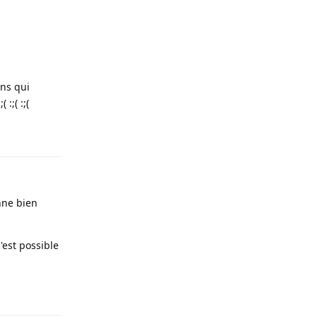
ens qui
:;( :;(
Répondre
nne bien
'est possible
Répondre