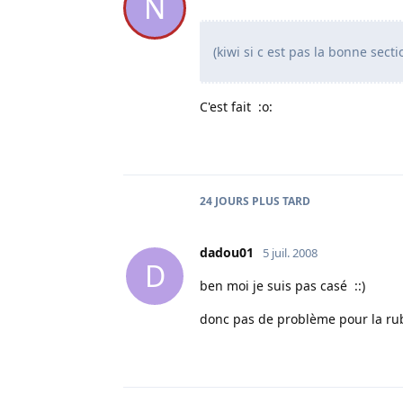
N
(kiwi si c est pas la bonne secti
C'est fait :o:
24 JOURS
PLUS TARD
dadou01
5 juil. 2008
D
ben moi je suis pas casé ::)
donc pas de problème pour la rub