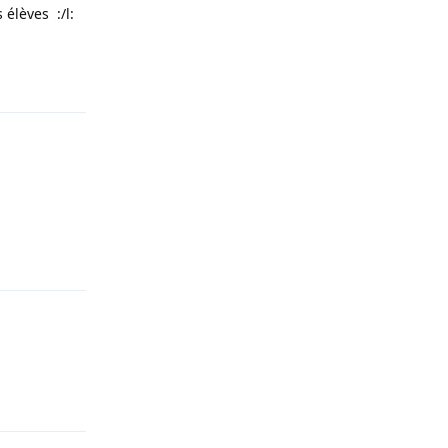
s élèves :/l:
Répondre
Répondre
Répondre