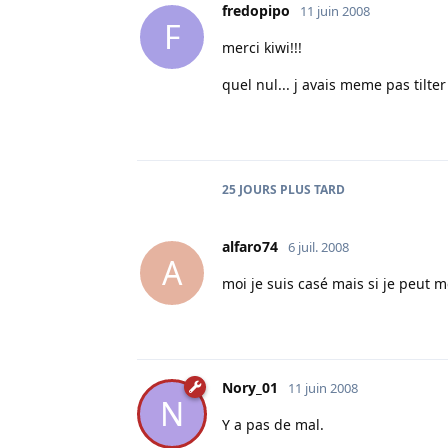
fredopipo
11 juin 2008
F
merci kiwi!!!
quel nul... j avais meme pas tilter 
25 JOURS
PLUS TARD
alfaro74
6 juil. 2008
A
moi je suis casé mais si je peut me
Nory_01
11 juin 2008
N
Y a pas de mal.