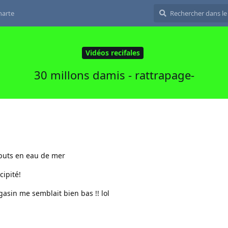
harte
Vidéos recifales
30 millons damis - rattrapage-
ebuts en eau de mer
cipité!
asin me semblait bien bas !! lol