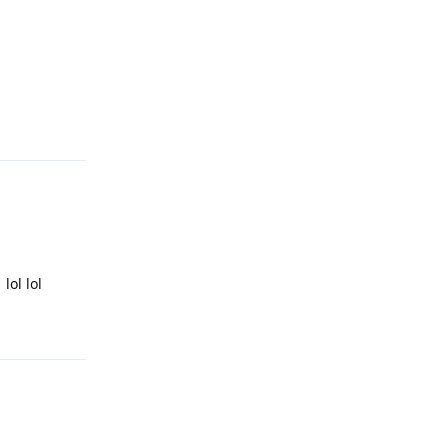
Répondre
lol lol
Répondre