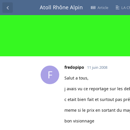
Atoll Rhône Alpin
Article
LA C
fredopipo
11 juin 2008
F
Salut a tous,
j avais vu ce reportage sur les d
c etait bien fait et surtout pas pré
meme si le prix en sortant du mag
bon visionnage