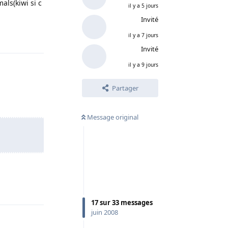
mals
(kiwi si c
il y a 5 jours
Invité
Répondre
il y a 7 jours
Invité
il y a 9 jours
Partager
Message original
Répondre
17
sur
33
messages
juin 2008