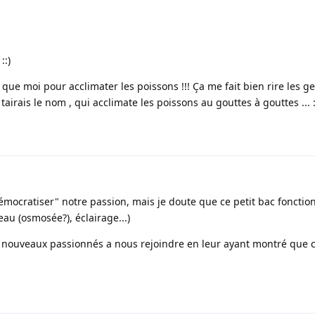
::)
eil que moi pour acclimater les poissons !!! Ça me fait bien rire les g
tairais le nom , qui acclimate les poissons au gouttes à gouttes ... :;( 
émocratiser" notre passion, mais je doute que ce petit bac fonctio
eau (osmosée?), éclairage...)
e nouveaux passionnés a nous rejoindre en leur ayant montré que c