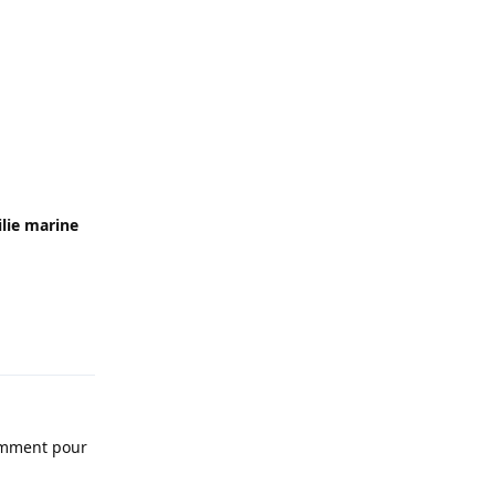
ilie marine
Répondre
samment pour