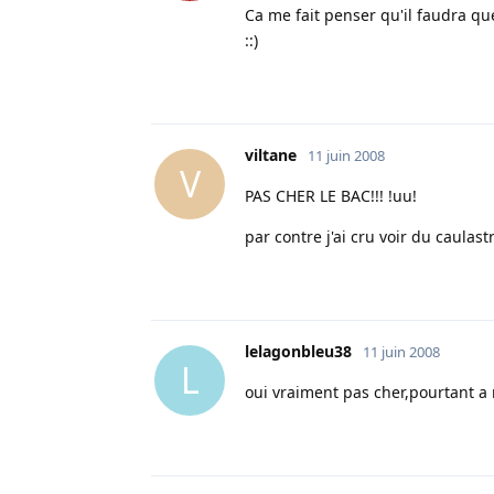
Ca me fait penser qu'il faudra que
::)
viltane
11 juin 2008
V
PAS CHER LE BAC!!! !uu!
par contre j'ai cru voir du caulast
lelagonbleu38
11 juin 2008
L
oui vraiment pas cher,pourtant a m