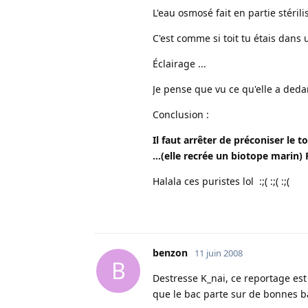
L'eau osmosé fait en partie stéril
C'est comme si toit tu étais dans 
Éclairage ...
Je pense que vu ce qu'elle a dedan
Conclusion :
Il faut arrêter de préconiser le 
...(elle recrée un biotope marin)
Halala ces puristes lol :;( :;( :;(
benzon
11 juin 2008
B
Destresse K_nai, ce reportage est
que le bac parte sur de bonnes b