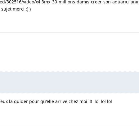
ted/302516/video/x4i3mx_30-millions-damis-creer-son-aquariu_ani
sujet merci :) )
ux la guider pour qu'elle arrive chez moi !!! lol lol lol