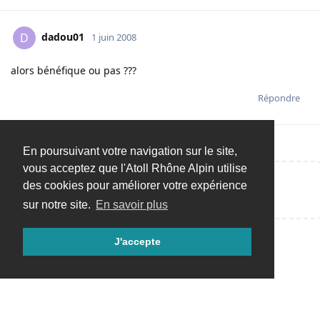
dadou01
D
1 juin 2008
alors bénéfique ou pas ???
Répondre
En poursuivant votre navigation sur le site,
vous acceptez que l'Atoll Rhône Alpin utilise
des cookies pour améliorer votre expérience
Répondre…
sur notre site.
En savoir plus
J'accepte