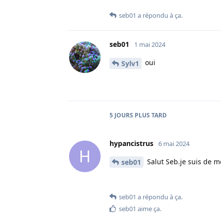
seb01
a répondu à ça.
seb01
1 mai 2024
oui
Sylv1
5 JOURS
PLUS TARD
hypancistrus
6 mai 2024
H
Salut Seb.je suis de m
seb01
seb01
a répondu à ça.
seb01
aime ça
.