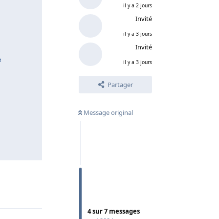
il y a 2 jours
Invité
il y a 3 jours
Invité
e
il y a 3 jours
Partager
Message original
Répondre
4
sur
7
messages