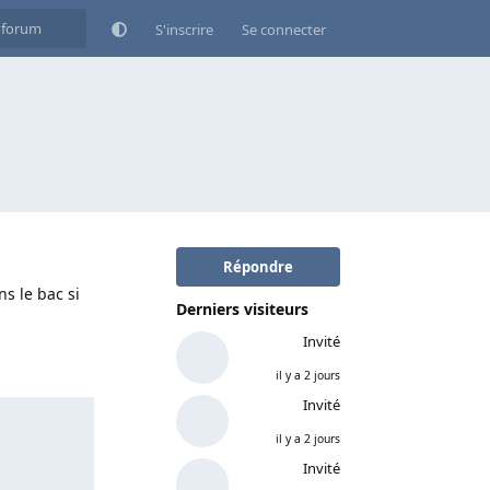
S'inscrire
Se connecter
Répondre
s le bac si
Derniers visiteurs
Invité
il y a 2 jours
Invité
il y a 2 jours
Invité