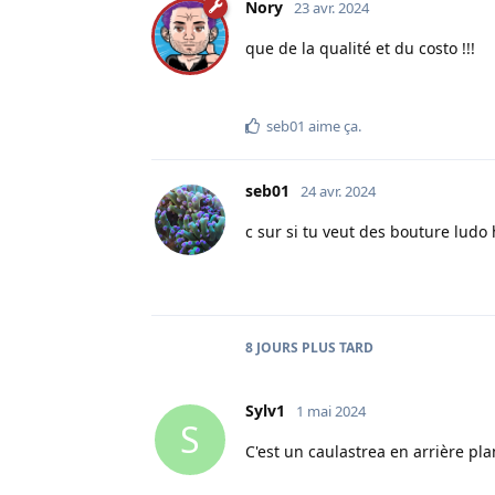
Nory
23 avr. 2024
que de la qualité et du costo !!!
seb01
aime ça
.
seb01
24 avr. 2024
c sur si tu veut des bouture ludo 
8 JOURS
PLUS TARD
Sylv1
1 mai 2024
S
C'est un caulastrea en arrière pla