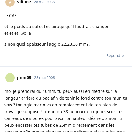
viltane
V
28 mai 2008
le CAF
et le poids au sol et l'eclairage qu'il faudrait changer
et,et,et...voila
sinon quel epaisseur l'agglo 22,28,38 mm??
Répondre
jmm69
J
28 mai 2008
moi je prendrai du 10mm, tu peux aussi en mettre sur la
longeur arriere du bac afin de tenir le fond contre ton mur tu
vois ? ton aglo marin va en remplacement de ton plan de
travail je suppose ? prend du 38 tu pourra toujours scier tes
carreaux de siporex pour avoir ta hauteur désiré ...sinon ru
peux encaster tes tubes de 25mm directement dans les
carreaux afin que ta planche repose direct a plat sur les trois