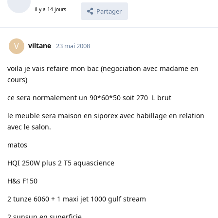
il y a 14 jours
Partager
viltane
V
23 mai 2008
voila je vais refaire mon bac (negociation avec madame en
cours)
ce sera normalement un 90*60*50 soit 270 L brut
le meuble sera maison en siporex avec habillage en relation
avec le salon.
matos
HQI 250W plus 2 T5 aquascience
H&s F150
2 tunze 6060 + 1 maxi jet 1000 gulf stream
2 sunsun en superficie