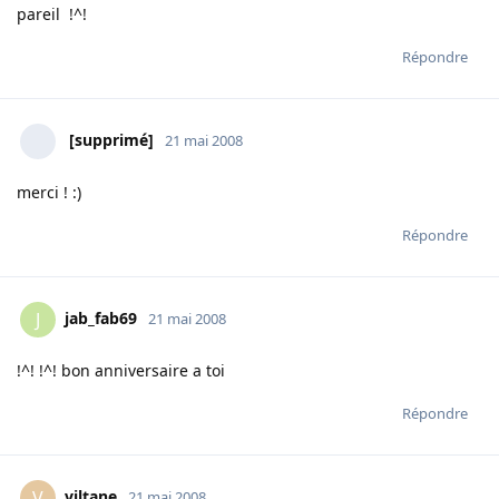
pareil !^!
Répondre
[supprimé]
21 mai 2008
merci ! :)
Répondre
jab_fab69
J
21 mai 2008
!^! !^! bon anniversaire a toi
Répondre
viltane
V
21 mai 2008