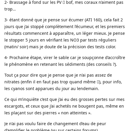
2- Brassage à fond sur les PV  bof, mes coraux n’aiment pas
trop…
3- étant donné que je pense sur écumer (ATI 160), cela fait 2
jours que j’ai stoppé complètement l’écumeur, et les premiers
résultats commencent à apparaître, un léger mieux. Je pense
le stopper 5 jours en vérifiant les NO3 par tests réguliers
(matin/ soir) mais je doute de la précision des tests color.
4- Prochaine étape, virer le sable car je soupçonne d’accroître
le phénomène en retenant les sédiments (des conseils ?).
Tout ça pour dire que je pense que je n’ai pas assez de
nitrates (enfin il en faut pas trop quand même ), pour info,
les cyanos sont apparues du jour au lendemain.
Ce qui m’inquiète c’est que j’ai eu des grosses pertes sur mes
escargots, et ceux que j’ai achetés ne bougent pas, même en
les plaçant sur des pierres « non atteintes ».
Je n’ai pas voulu faire de changement d’eau de peur
d’amplifier le problème (vu sur certains forums).