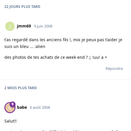
22 JOURS
PLUS TARD
jmm69
J
9 juin 2008
t'as regardé dans les anciens fils !, moi je peux pas t'aider je
suis un bleu ... :alien
des photos de tes achats de ce week end ? ;; !uu! a +
Répondre
2 MOIS
PLUS TARD
babe
B
6 août 2008
Salut!!