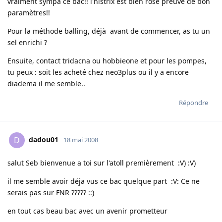
vraiment sympa ce bac!! l'histrix est bien rose preuve de bon
paramètres!!
Pour la méthode balling, déjà avant de commencer, as tu un
sel enrichi ?
Ensuite, contact tridacna ou hobbieone et pour les pompes,
tu peux : soit les acheté chez neo3plus ou il y a encore
diadema il me semble..
Répondre
dadou01
D
18 mai 2008
salut Seb bienvenue a toi sur l'atoll premièrement :V) :V)
il me semble avoir déja vus ce bac quelque part :V: Ce ne
serais pas sur FNR ????? ::)
en tout cas beau bac avec un avenir prometteur