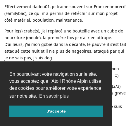
Effectivement dadou01, je traine souvent sur Francenanorecif
(Familybac), ce qui m'a permis de réfléchir sur mon projet
côté matériel, population, maintenance.
Pour le(s) crabe(s), j'ai replacé une bouteille avec un cube de
nourriture (moule), la première fois je n'ai rien attrapé.
D'ailleurs, j'ai mon gobie dans la décante, le pauvre il s'est fait
attaqué cette nuit et il n'a plus de nageoires, attaqué par qui
je ne sais pas, j'suis deg.
Sinon, sur vos conseils je vais virer toutes les valonia, mon
En poursuivant votre navigation sur le site,
pauvre globulus n'aura plus rien à se mettre sur le dos ::).
vous acceptez que l'Atoll Rhône Alpin utilise
Pour le corail dur, effectivement il déploie des polypes (2/3)
des cookies pour améliorer votre expérience
sur env. 4 cm, mais pas d'autres coraux à côté donc pas grave
sur notre site.
En savoir plus
pour le moment, j'adore regarder les polypes avec le
brassage. :O-. (pour des échanges/dons de boutures je suis
J'accepte
ok, j'ai aussi des Zoanthus cf photo)
A bientôt