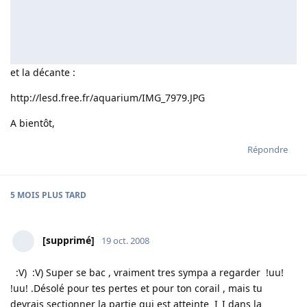
et la décante :
http://lesd.free.fr/aquarium/IMG_7979.JPG
A bientôt,
Répondre
5 MOIS
PLUS TARD
[supprimé]
19 oct. 2008
:V) :V) Super se bac , vraiment tres sympa a regarder !uu!
!uu! .Désolé pour tes pertes et pour ton corail , mais tu
devrais sectionner la partie qui est atteinte I_I dans la