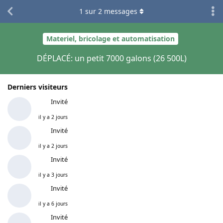
1
sur
2
messages
Materiel, bricolage et automatisation
DÉPLACÉ: un petit 7000 galons (26 500L)
Derniers visiteurs
Invité
il y a 2 jours
Invité
il y a 2 jours
Invité
il y a 3 jours
Invité
il y a 6 jours
Invité