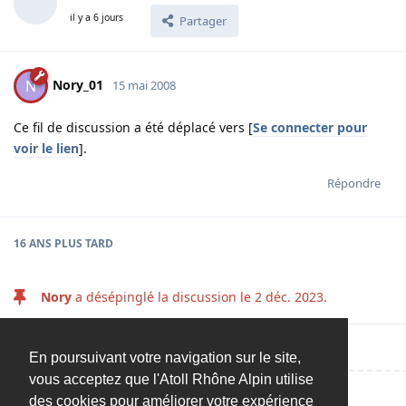
il y a 6 jours
Partager
Nory_01
N
15 mai 2008
Ce fil de discussion a été déplacé vers [
Se connecter pour
voir le lien
].
Répondre
16 ANS
PLUS TARD
Nory
a désépinglé la discussion le
2 déc. 2023
.
En poursuivant votre navigation sur le site,
vous acceptez que l'Atoll Rhône Alpin utilise
des cookies pour améliorer votre expérience
Répondre…