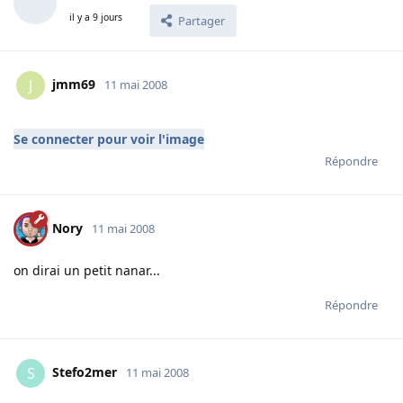
il y a 9 jours
Partager
jmm69
J
11 mai 2008
Se connecter pour voir l'image
Répondre
Nory
11 mai 2008
on dirai un petit nanar...
Répondre
Stefo2mer
S
11 mai 2008