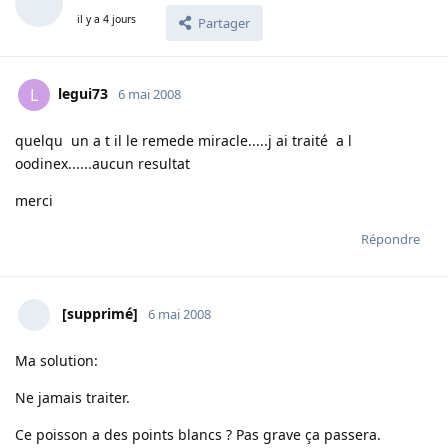
il y a 4 jours
Partager
legui73
L
6 mai 2008
quelqu un a t il le remede miracle.....j ai traité a l
oodinex......aucun resultat
merci
Répondre
[supprimé]
6 mai 2008
Ma solution:
Ne jamais traiter.
Ce poisson a des points blancs ? Pas grave ça passera.