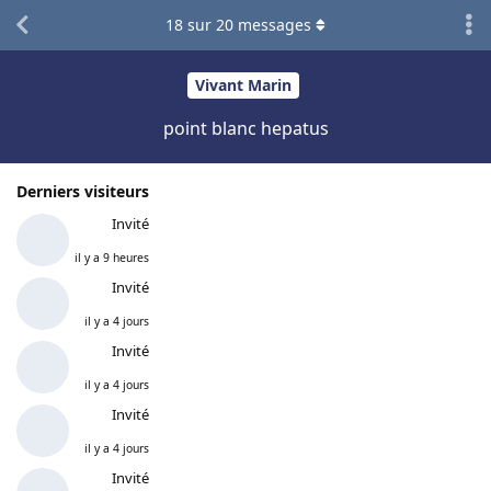
18
sur
20
messages
Vivant Marin
point blanc hepatus
Derniers visiteurs
Invité
il y a 9 heures
Invité
il y a 4 jours
Invité
il y a 4 jours
Invité
il y a 4 jours
Invité