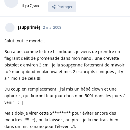
il y a 7 jours
Partager
[supprimé]
2 mai 2008
Salut tout le monde .
Bon alors comme le titre l ' indique , je viens de prendre en
flagrant délit de promenade dans mon nano , une crevette
pistolet d'environ 3 cm , je la soupçonne fortement de m'avoir
tué mon gobiodon okinawa et mes 2 escargots coniques , il y
a 1 mois de cela !!!!
Du coup en remplacement , j'ai mis un bébé clown et une
ophiure , qui finiront leur jour dans mon 500L dans les jours à
venir . :||
Mais dois-je virer cette S******** pour éviter encore des
meurtres !!!!! ::) , ou la laisser , au pire , je la mettrais bien
dans un micro nano pour l'élever :/l: