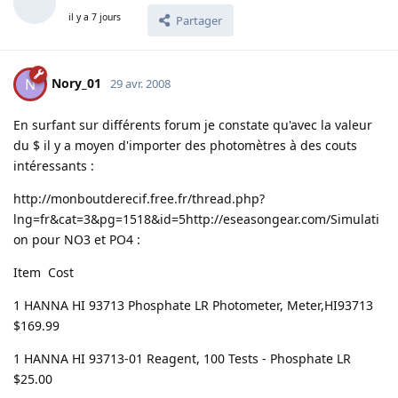
il y a 7 jours
Partager
Nory_01
N
29 avr. 2008
En surfant sur différents forum je constate qu'avec la valeur
du $ il y a moyen d'importer des photomètres à des couts
intéressants :
http://monboutderecif.free.fr/thread.php?
lng=fr&cat=3&pg=1518&id=5
http://eseasongear.com/
Simulati
on pour NO3 et PO4 :
Item Cost
1 HANNA HI 93713 Phosphate LR Photometer, Meter,HI93713
$169.99
1 HANNA HI 93713-01 Reagent, 100 Tests - Phosphate LR
$25.00