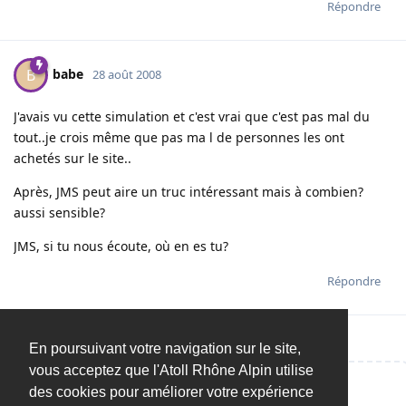
Répondre
babe
B
28 août 2008
J'avais vu cette simulation et c'est vrai que c'est pas mal du
tout..je crois même que pas ma l de personnes les ont
achetés sur le site..
Après, JMS peut aire un truc intéressant mais à combien?
aussi sensible?
JMS, si tu nous écoute, où en es tu?
Répondre
En poursuivant votre navigation sur le site,
vous acceptez que l'Atoll Rhône Alpin utilise
des cookies pour améliorer votre expérience
Répondre…