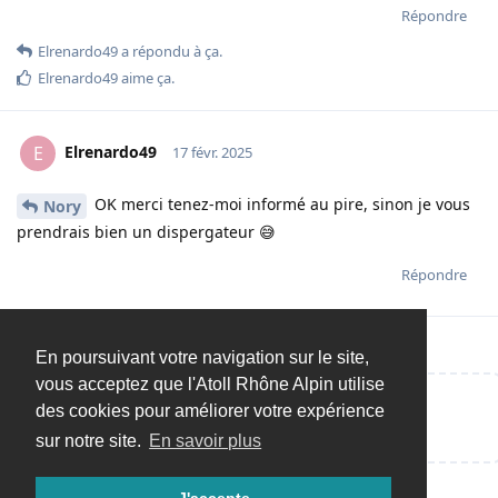
Répondre
Elrenardo49
a répondu à ça.
Elrenardo49
aime ça
.
Elrenardo49
E
17 févr. 2025
OK merci tenez-moi informé au pire, sinon je vous
Nory
prendrais bien un dispergateur 😅
Répondre
En poursuivant votre navigation sur le site,
vous acceptez que l'Atoll Rhône Alpin utilise
des cookies pour améliorer votre expérience
Répondre…
sur notre site.
En savoir plus