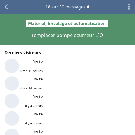
18
sur
30
messages
Materiel, bricolage et automatisation
remplacer pompe ecumeur LIO
Derniers visiteurs
Invité
il y a 11 heures
Invité
il y a 14 heures
Invité
il y a 2 jours
Invité
il y a 2 jours
Invité