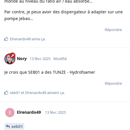
monde au niveau du ratio air / eau absorbé…
Par contre, je peux avoir des dispergateur à adapter sur une
pompe Jebao…
Répondre
Elrenardo49
aime ça
.
Nory
13 févr. 2025
Modifié
Je crois que SEB01 a des TUNZE - Hydrofoamer
Répondre
seb01
et
Elrenardo49
aiment ça
.
Elrenardo49
E
13 févr. 2025
seb01