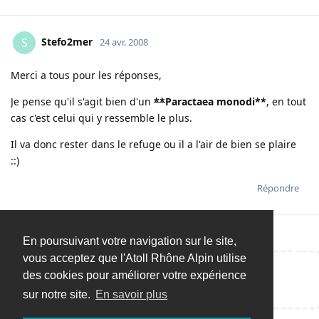
Stefo2mer
S
24 avr. 2008
Merci a tous pour les réponses,
Je pense qu'il s'agit bien d'un
**
Paractaea monodi
**
, en tout
cas c'est celui qui y ressemble le plus.
Il va donc rester dans le refuge ou il a l'air de bien se plaire
::)
Répondre
En poursuivant votre navigation sur le site,
vous acceptez que l'Atoll Rhône Alpin utilise
des cookies pour améliorer votre expérience
Répondre…
sur notre site.
En savoir plus