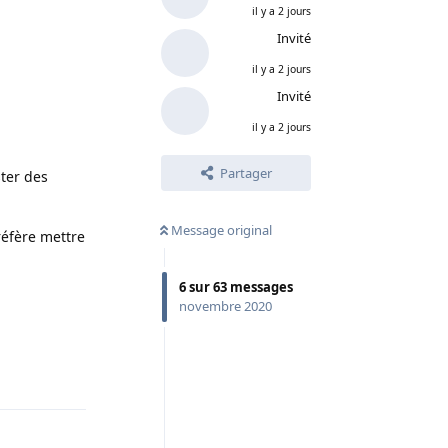
il y a 2 jours
Invité
il y a 2 jours
Invité
il y a 2 jours
Partager
ter des
Message original
réfère mettre
6
sur
63
messages
novembre 2020
Répondre