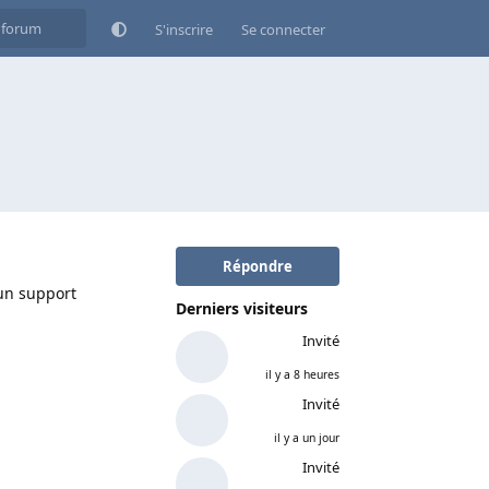
S'inscrire
Se connecter
Répondre
 un support
Derniers visiteurs
Invité
il y a 8 heures
Invité
il y a un jour
Invité