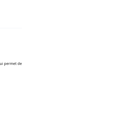
Répondre
qui permet de
Répondre