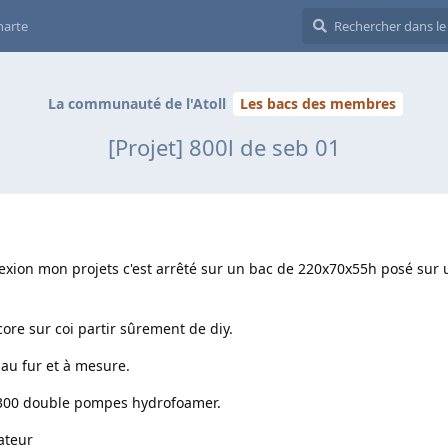
harte
La communauté de l'Atoll
Les bacs des membres
[Projet] 800l de seb 01
exion mon projets c'est arrêté sur un bac de 220x70x55h posé sur
ncore sur coi partir sûrement de diy.
 au fur et à mesure.
io 300 double pompes hydrofoamer.
ateur