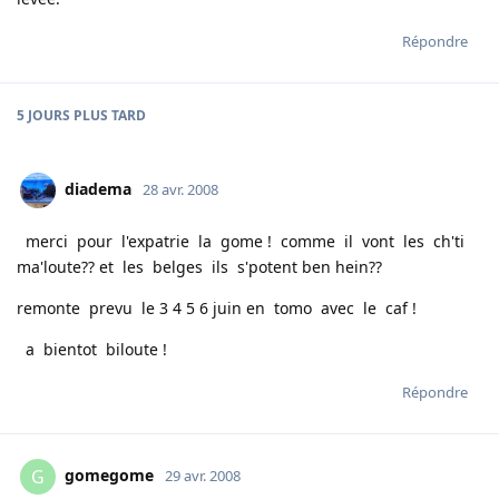
Répondre
5 JOURS
PLUS TARD
diadema
28 avr. 2008
merci pour l'expatrie la gome ! comme il vont les ch'ti
ma'loute?? et les belges ils s'potent ben hein??
remonte prevu le 3 4 5 6 juin en tomo avec le caf !
a bientot biloute !
Répondre
gomegome
G
29 avr. 2008