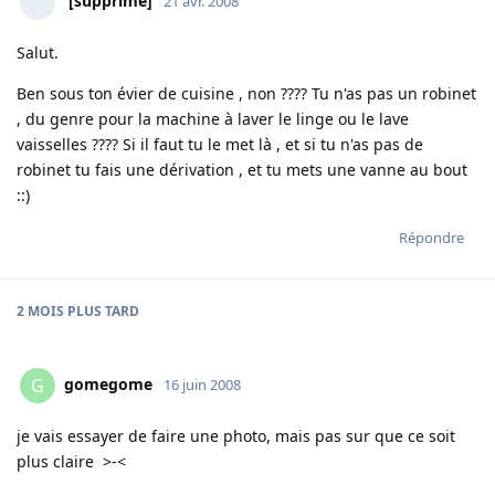
[supprimé]
21 avr. 2008
Salut.
Ben sous ton évier de cuisine , non ???? Tu n'as pas un robinet
, du genre pour la machine à laver le linge ou le lave
vaisselles ???? Si il faut tu le met là , et si tu n'as pas de
robinet tu fais une dérivation , et tu mets une vanne au bout
::)
Répondre
2 MOIS
PLUS TARD
gomegome
G
16 juin 2008
je vais essayer de faire une photo, mais pas sur que ce soit
plus claire >-<