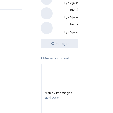
il y a 2 jours
Invité
il y a 5 jours
Invité
il y a 5 jours
Partager
Message original
1
sur
2
messages
avril 2008