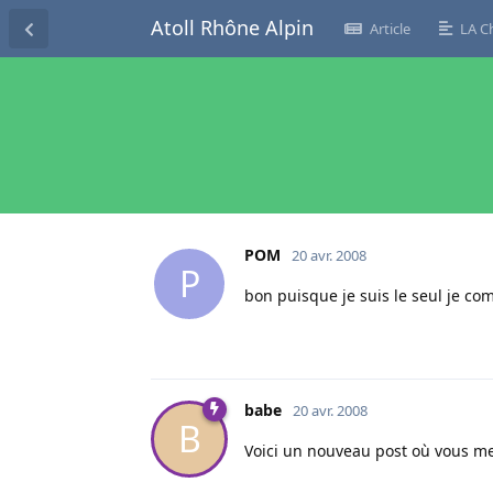
Atoll Rhône Alpin
Article
LA C
POM
20 avr. 2008
P
bon puisque je suis le seul je co
babe
20 avr. 2008
B
Voici un nouveau post où vous m