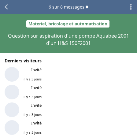
6
sur
8
messages
Materiel, bricolage et automatisation
Question sur aspiration d'une pompe Aquabee 2001
d'un H&S 150F2001
Derniers visiteurs
Invité
il y a 3 jours
Invité
il y a 3 jours
Invité
il y a 3 jours
Invité
il y a 5 jours