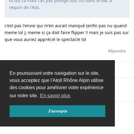
tu dis ca mais t'as pas plonge tout nu dans le bac a
requin de l'AGL
c'est pas l'envie qui m'en aurait manqué (enfin pas nu quand
meme lol ), meme si ça doit faire flipper !! mais je suis pas sur
que vous auriez apprécié le spectacle lol
Répondre
En poursuivant votre navigation sur le site,
vous acceptez que l'Atoll Rhône Alpin utilise
des cookies pour améliorer votre expérience
Répondre…
sur notre site.
En savoir plus
J'accepte