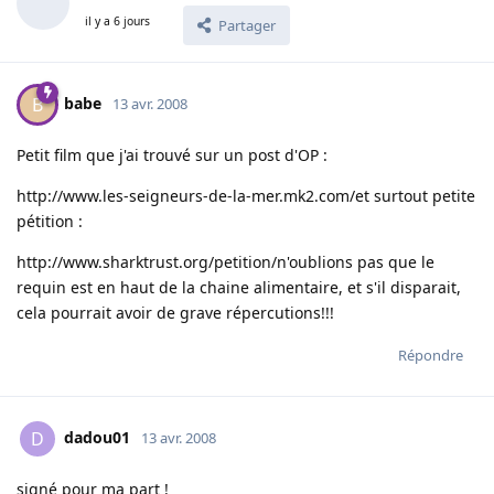
il y a 6 jours
Partager
babe
B
13 avr. 2008
Petit film que j'ai trouvé sur un post d'OP :
http://www.les-seigneurs-de-la-mer.mk2.com/
et surtout petite
pétition :
http://www.sharktrust.org/petition/
n'oublions pas que le
requin est en haut de la chaine alimentaire, et s'il disparait,
cela pourrait avoir de grave répercutions!!!
Répondre
dadou01
D
13 avr. 2008
signé pour ma part !