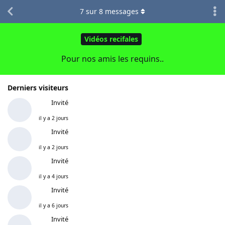
7
sur
8
messages
Vidéos recifales
Pour nos amis les requins..
Derniers visiteurs
Invité
il y a 2 jours
Invité
il y a 2 jours
Invité
il y a 4 jours
Invité
il y a 6 jours
Invité