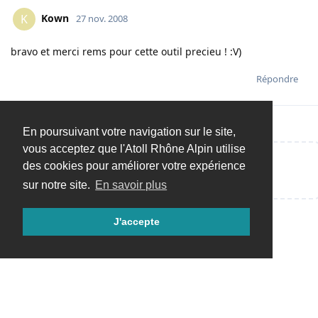
Kown
K
27 nov. 2008
bravo et merci rems pour cette outil precieu ! :V)
Répondre
En poursuivant votre navigation sur le site,
vous acceptez que l'Atoll Rhône Alpin utilise
des cookies pour améliorer votre expérience
Répondre…
sur notre site.
En savoir plus
J'accepte