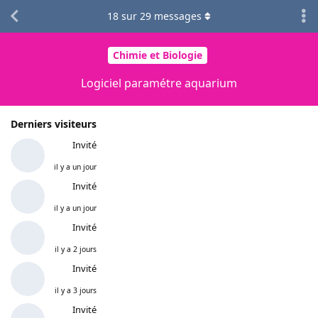
18
sur
29
messages
Chimie et Biologie
Logiciel paramétre aquarium
Derniers visiteurs
Invité
il y a un jour
Invité
il y a un jour
Invité
il y a 2 jours
Invité
il y a 3 jours
Invité