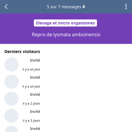
5
sur
7
messages
Elevage et micro organismes
Repro de lysmata amboinensis
Derniers visiteurs
Invité
il y a un jour
Invité
il y a un jour
Invité
il y a 2 jours
Invité
il y a 3 jours
Invité